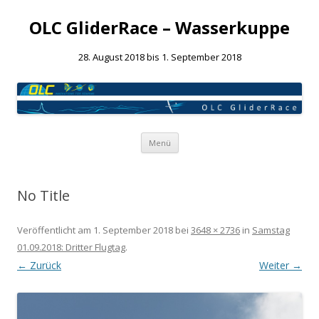
OLC GliderRace – Wasserkuppe
28. August 2018 bis 1. September 2018
Springe
Menü
zum
Inhalt
No Title
Veröffentlicht am
1. September 2018
bei
3648 × 2736
in
Samstag
01.09.2018: Dritter Flugtag
.
← Zurück
Weiter →