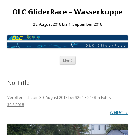
OLC GliderRace – Wasserkuppe
28. August 2018 bis 1. September 2018
Springe
Menü
zum
Inhalt
No Title
Veröffentlicht am
30. August 2018
bei
3264 × 2448
in
Fotos:
30.8.2018
.
Weiter →